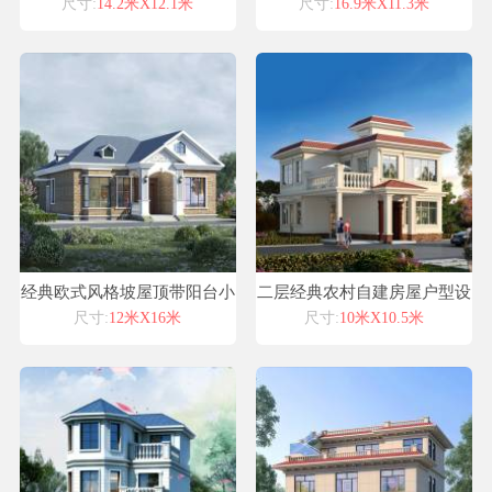
尺寸:
14.2米X12.1米
尺寸:
16.9米X11.3米
经典欧式风格坡屋顶带阳台小
二层经典农村自建房屋户型设
别墅自建房设计喜天下建筑设
计图纸案例欧式模具现浇窗套
尺寸:
12米X16米
尺寸:
10米X10.5米
计
线