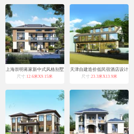
上海崇明蒋家新中式风格别墅
天津自建造价低民宿酒店设计
自建房设计图纸喜天下建筑设
图纸案例
尺寸:
12.6米X9.15米
尺寸:
23.3米X13.9米
计