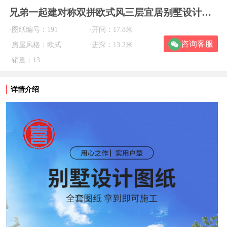
兄弟一起建对称双拼欧式风三层宜居别墅设计浙江喜天下建筑设计有限公司
·图纸编号：191
·开间：17.8米
咨询客服
·房屋风格：欧式
·进深：13.2米
·销量：13
详情介绍