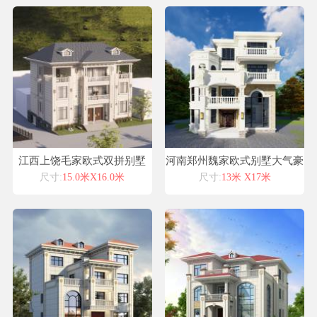
江西上饶毛家欧式双拼别墅
河南郑州魏家欧式别墅大气豪
宅定制设计
尺寸:
15.0米X16.0米
尺寸:
13米 X17米