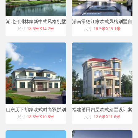
湖北荆州林家新中式风格别墅
湖南常德江家欧式风格别墅自
自建房设计图纸喜天下建筑设
建房设计图纸喜天下建筑设计
尺寸:
18.6米X14.2米
尺寸:
16.5米X15.1米
计
山东历下胡家欧式时尚双拼别
福建莆田四层欧式别墅设计案
墅设计喜天下设计案例
例浙江喜天下建筑设计有限公
尺寸:
18.8米X10.8米
尺寸:
12.6米X11.6米
司