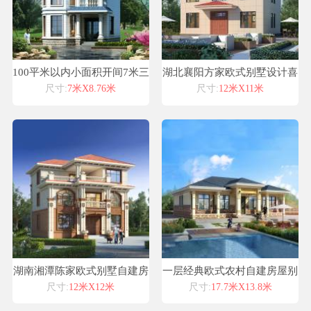
100平米以内小面积开间7米三
湖北襄阳方家欧式别墅设计喜
层农村自建别墅设计效果图
天下别墅设计案例
尺寸:
7米X8.76米
尺寸:
12米X11米
湖南湘潭陈家欧式别墅自建房
一层经典欧式农村自建房屋别
设计图纸喜天下建筑设计
墅图纸工厂设计施工
尺寸:
12米X12米
尺寸:
17.7米X13.8米