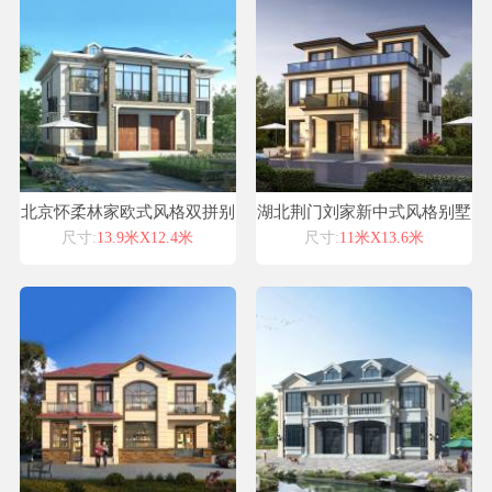
北京怀柔林家欧式风格双拼别
湖北荆门刘家新中式风格别墅
墅自建房设计图纸喜天下建筑
自建房设计图纸喜天下建筑设
尺寸:
13.9米X12.4米
尺寸:
11米X13.6米
设计
计