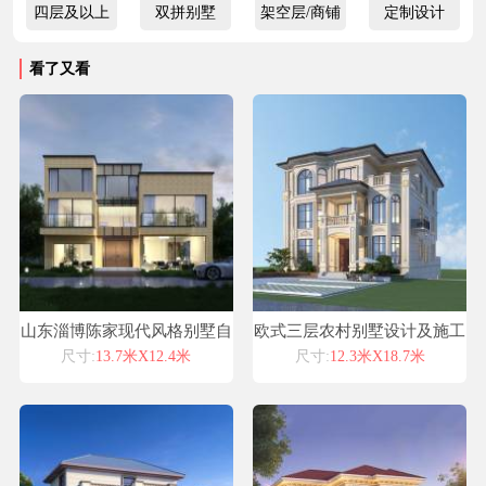
四层及以上
双拼别墅
架空层/商铺
定制设计
看了又看
山东淄博陈家现代风格别墅自
欧式三层农村别墅设计及施工
建房设计图纸喜天下建筑设计
全套图纸
尺寸:
13.7米X12.4米
尺寸:
12.3米X18.7米