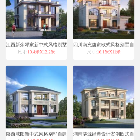
江西新余邓家新中式风格别墅
四川南充唐家欧式风格别墅自
自建房设计图纸喜天下建筑设
建房设计图纸喜天下建筑设计
尺寸:
10.4米X12.2米
尺寸:
16.1米X11米
计
陕西咸阳新中式风格别墅自建
湖南涟源经典设计案例欧式自
房设计图纸喜天下建筑设计
建房屋小别墅设计施工图纸