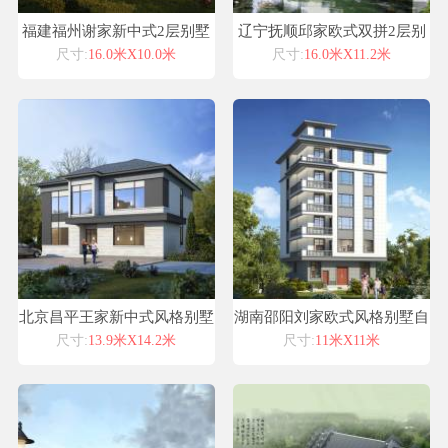
福建福州谢家新中式2层别墅
辽宁抚顺邱家欧式双拼2层别
设计喜天下别墅设计图纸
墅设计喜天下别墅设计图纸
尺寸:
16.0米X10.0米
尺寸:
16.0米X11.2米
北京昌平王家新中式风格别墅
湖南邵阳刘家欧式风格别墅自
自建房设计图纸喜天下建筑设
建房设计图纸喜天下建筑设计
尺寸:
13.9米X14.2米
尺寸:
11米X11米
计